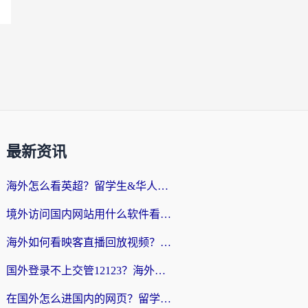
最新资讯
海外怎么看英超？留学生&华人必备：用对加速器，同步国内赛事直播无压力
境外访问国内网站用什么软件看？留学生亲测：这才是解决地域限制的正确打开方式
海外如何看映客直播回放视频？这篇攻略帮你告别卡顿与地域限制
国外登录不上交管12123？海外华人必看：无缝访问国内资源的实用指南
在国外怎么进国内的网页？留学生亲测有效的回国加速器选择指南