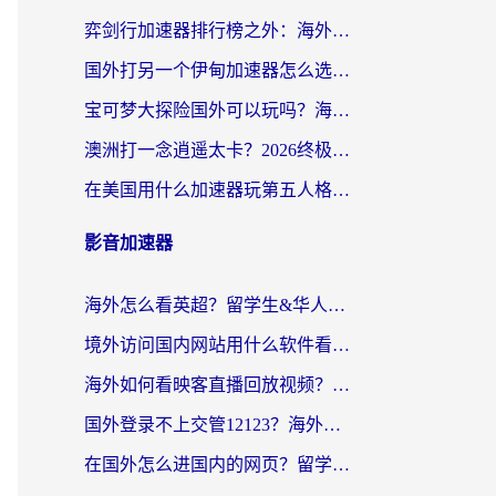
弈剑行加速器排行榜之外：海外玩家畅玩国服游戏的终极选择指南
国外打另一个伊甸加速器怎么选？老玩家亲测的避坑指南
宝可梦大探险国外可以玩吗？海外党国服游戏畅玩全攻略（附加速器选择秘籍）
澳洲打一念逍遥太卡？2026终极加速器指南：从延迟到流畅的蜕变
在美国用什么加速器玩第五人格好？海外党亲测有效的国服游戏加速指南
影音加速器
海外怎么看英超？留学生&华人必备：用对加速器，同步国内赛事直播无压力
境外访问国内网站用什么软件看？留学生亲测：这才是解决地域限制的正确打开方式
海外如何看映客直播回放视频？这篇攻略帮你告别卡顿与地域限制
国外登录不上交管12123？海外华人必看：无缝访问国内资源的实用指南
在国外怎么进国内的网页？留学生亲测有效的回国加速器选择指南