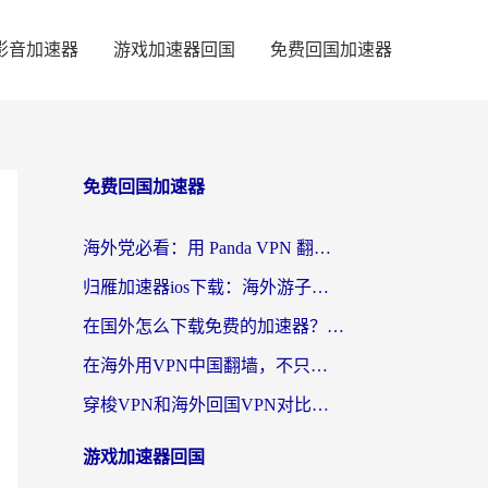
影音加速器
游戏加速器回国
免费回国加速器
免费回国加速器
海外党必看：用 Panda VPN 翻墙回国，轻松解决国内资源访问难题——附热门加速器对比
归雁加速器ios下载：海外游子的数字归乡路
在国外怎么下载免费的加速器？2026实用指南：从选择到使用，让你无缝刷国内剧玩国服游戏
在海外用VPN中国翻墙，不只是为了看剧那么简单
穿梭VPN和海外回国VPN对比哪个回国效果更好？留学生亲测5款加速器后告诉你答案
游戏加速器回国