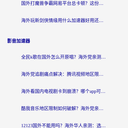
国外打魔兽争霸网易平台总卡顿？这份海外玩家专属加速器指南帮你解决
海外玩新剑侠情缘用什么加速器好用还免费？这篇指南帮你避开90%的坑
影音加速器
全民k歌在国外怎么开原唱？海外党亲测有效的音乐自由指南
海外党追剧痛点解决：腾讯视频地区限制解决方法和注意事项，亲测有效加速器推荐
海外看国内电视剧卡到崩溃？哪个app可以在海外看国内电视剧？这篇给你答案
酷我音乐地区限制如何破解？海外党亲测有效的回国加速方案
12123国外不能用吗？海外华人亲测：选对回国加速器，无缝用国内APP