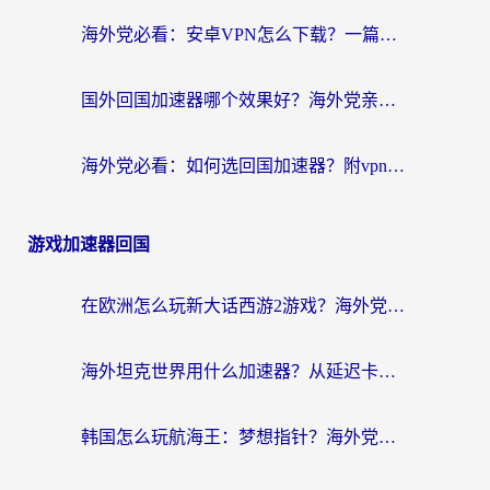
海外党必看：安卓VPN怎么下载？一篇搞定回国加速器选择与无缝访问国内资源
国外回国加速器哪个效果好？海外党亲测指南，告别地域限制的实用方案
海外党必看：如何选回国加速器？附vpn免费试用指南，解决追剧游戏办公难题
游戏加速器回国
在欧洲怎么玩新大话西游2游戏？海外党必看的国服游戏加速全攻略
海外坦克世界用什么加速器？从延迟卡顿到流畅体验的秘密，附植物大战僵尸欧服玩法+流星蝴蝶剑加速攻略
韩国怎么玩航海王：梦想指针？海外党亲测有效的国服游戏加速指南