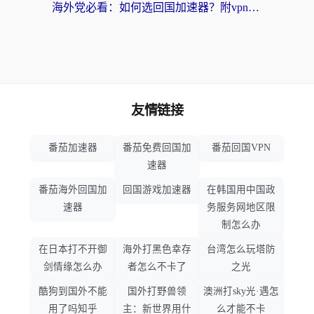
海外党必看：如何选回国加速器？附vpn免费试用指南，解决追剧游戏办公难题
友情链接
番茄加速器
番茄免费回国加
番茄回国VPN
速器
番茄海外回国加
回国游戏加速器
在韩国用中国政
速器
务服务网地区限
制怎么办
在日本打不开御
海外打黑色幸存
台湾怎么玩塔防
剑情缘怎么办
者怎么不卡了
之光
酷狗到国外不能
国外打野兽领
澳洲打sky光·遇怎
用了吗知乎
主：新世界用什
么才能不卡