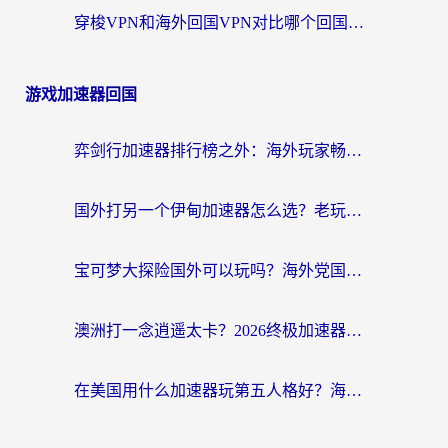
穿梭VPN和海外回国VPN对比哪个回国效果更好？留学生亲测5款加速器后告诉你答案
游戏加速器回国
弈剑行加速器排行榜之外：海外玩家畅玩国服游戏的终极选择指南
国外打另一个伊甸加速器怎么选？老玩家亲测的避坑指南
宝可梦大探险国外可以玩吗？海外党国服游戏畅玩全攻略（附加速器选择秘籍）
澳洲打一念逍遥太卡？2026终极加速器指南：从延迟到流畅的蜕变
在美国用什么加速器玩第五人格好？海外党亲测有效的国服游戏加速指南