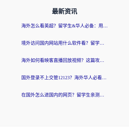
最新资讯
海外怎么看英超？留学生&华人必备：用对加速器，同步国内赛事直播无压力
境外访问国内网站用什么软件看？留学生亲测：这才是解决地域限制的正确打开方式
海外如何看映客直播回放视频？这篇攻略帮你告别卡顿与地域限制
国外登录不上交管12123？海外华人必看：无缝访问国内资源的实用指南
在国外怎么进国内的网页？留学生亲测有效的回国加速器选择指南