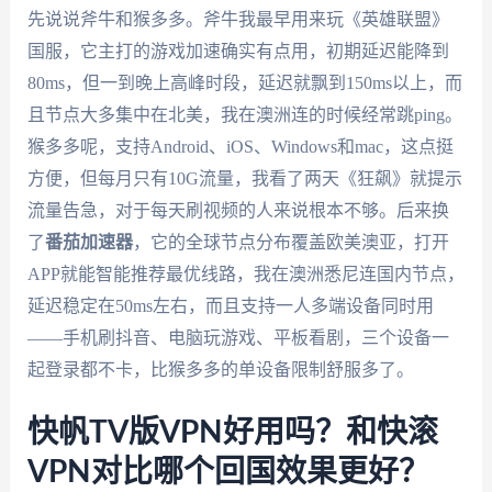
先说说斧牛和猴多多。斧牛我最早用来玩《英雄联盟》
国服，它主打的游戏加速确实有点用，初期延迟能降到
80ms，但一到晚上高峰时段，延迟就飘到150ms以上，而
且节点大多集中在北美，我在澳洲连的时候经常跳ping。
猴多多呢，支持Android、iOS、Windows和mac，这点挺
方便，但每月只有10G流量，我看了两天《狂飙》就提示
流量告急，对于每天刷视频的人来说根本不够。后来换
了
番茄加速器
，它的全球节点分布覆盖欧美澳亚，打开
APP就能智能推荐最优线路，我在澳洲悉尼连国内节点，
延迟稳定在50ms左右，而且支持一人多端设备同时用
——手机刷抖音、电脑玩游戏、平板看剧，三个设备一
起登录都不卡，比猴多多的单设备限制舒服多了。
快帆TV版VPN好用吗？和快滚
VPN对比哪个回国效果更好？