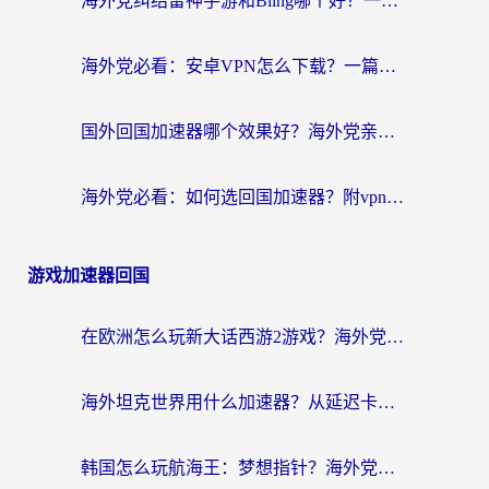
海外党纠结雷神手游和Bling哪个好？一篇指南教你选对回国加速器
海外党必看：安卓VPN怎么下载？一篇搞定回国加速器选择与无缝访问国内资源
国外回国加速器哪个效果好？海外党亲测指南，告别地域限制的实用方案
海外党必看：如何选回国加速器？附vpn免费试用指南，解决追剧游戏办公难题
游戏加速器回国
在欧洲怎么玩新大话西游2游戏？海外党必看的国服游戏加速全攻略
海外坦克世界用什么加速器？从延迟卡顿到流畅体验的秘密，附植物大战僵尸欧服玩法+流星蝴蝶剑加速攻略
韩国怎么玩航海王：梦想指针？海外党亲测有效的国服游戏加速指南