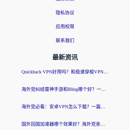
隐私协议
应用权限
联系我们
最新资讯
Quickback VPN好用吗？和极速穿梭VPN对比哪个回国效果更好？海外党选加速器必看的真实体验
海外党纠结雷神手游和Bling哪个好？一篇指南教你选对回国加速器
海外党必看：安卓VPN怎么下载？一篇搞定回国加速器选择与无缝访问国内资源
国外回国加速器哪个效果好？海外党亲测指南，告别地域限制的实用方案