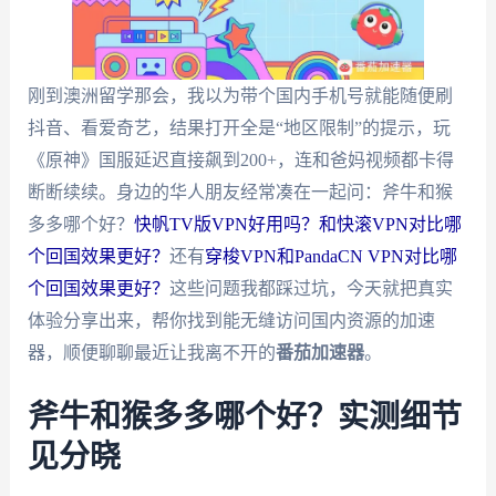
刚到澳洲留学那会，我以为带个国内手机号就能随便刷
抖音、看爱奇艺，结果打开全是“地区限制”的提示，玩
《原神》国服延迟直接飙到200+，连和爸妈视频都卡得
断断续续。身边的华人朋友经常凑在一起问：斧牛和猴
多多哪个好？
快帆TV版VPN好用吗？和快滚VPN对比哪
个回国效果更好？
还有
穿梭VPN和PandaCN VPN对比哪
个回国效果更好？
这些问题我都踩过坑，今天就把真实
体验分享出来，帮你找到能无缝访问国内资源的加速
器，顺便聊聊最近让我离不开的
番茄加速器
。
斧牛和猴多多哪个好？实测细节
见分晓