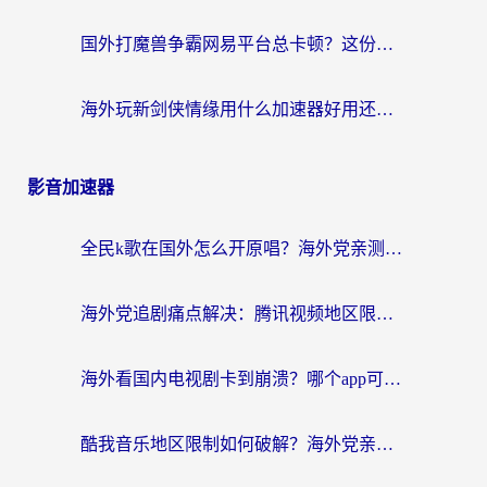
国外打魔兽争霸网易平台总卡顿？这份海外玩家专属加速器指南帮你解决
海外玩新剑侠情缘用什么加速器好用还免费？这篇指南帮你避开90%的坑
影音加速器
全民k歌在国外怎么开原唱？海外党亲测有效的音乐自由指南
海外党追剧痛点解决：腾讯视频地区限制解决方法和注意事项，亲测有效加速器推荐
海外看国内电视剧卡到崩溃？哪个app可以在海外看国内电视剧？这篇给你答案
酷我音乐地区限制如何破解？海外党亲测有效的回国加速方案