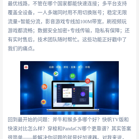
最优线路，不管在哪个国家都能快速连接；多平台支持
覆盖全设备，一人多端同时用不用切换账号；稳定无限
流量+智能分流，影音游戏专线加100M带宽，刷视频玩
游戏都流畅；数据安全加密+专线传输，隐私有保障；还
有实时售后，技术团队随时帮忙。这些功能正好戳中了
我们的痛点。
回到最开始的问题：斧牛和猴多多哪个好？快帆TV版和
快滚对比怎么样？穿梭和PandaCN哪个更靠谱？其实答案
很简单——能解决你问题的就是好加速器。对我来说，